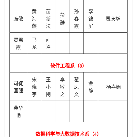
黄
苗
孙
李
彭
廉敬
海
新
春
锦
周庆华
静
燕
法
霞
屏
贾君
马
叶
泽
霞
龙
软件工程系（
8）
宋
王
李
翟
司徒
金
晓
小
敏
凤
杨喜娟
国强
静
宇
刚
之
文
裴华
艳
数据科学与大数据技术系（
4）