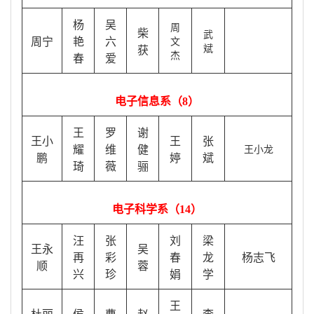
杨
吴
周
柴
武
周宁
艳
六
文
斌
获
杰
春
爱
电子信息系（
8）
王
罗
谢
王小
王
张
耀
维
健
王小龙
鹏
婷
斌
琦
薇
骊
电子科学系（
14）
汪
张
刘
梁
王永
吴
再
彩
春
龙
杨志飞
顺
蓉
兴
珍
娟
学
王