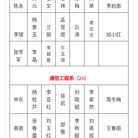
陈永
元
文
林
梅
荣
李启南
杨
孟
常
景
兰
昱
巨
文
李珺
玉
丽
煜
涛
加小红
文
李
牛
张学
李
超
玉
军
晶
能
琪
通信工程系（
23）
杨
李
刘
李
徐
申东
桂
亚
晓
翠
周冬梅
岩
芹
红
娟
然
张
刘
李
刘
邸
高丽
春
玉
新
英
王春丽
敬
蕾
红
颖
挺