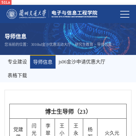
51La
导师信息
您当前的位置：
3016hd金沙优惠活动大厅
>
研究生教育
>
导师信息
>
专业建设
js06金沙申请优惠大厅
导师信息
表格下载
博士生导师（23
）
闫
李
王
王
党建
杨
光
翠
小
永
火久元