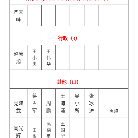
严天
峰
行政（3
）
王
王
赵庶
小
伟
旭
虎
华
其他（11
）
蒋
王
吴
张
党建
占
周
海
小
冰
武
军
鹏
涌
所
涛
房超
高
王
闫光
田
德
国
辉
彬
勇
华