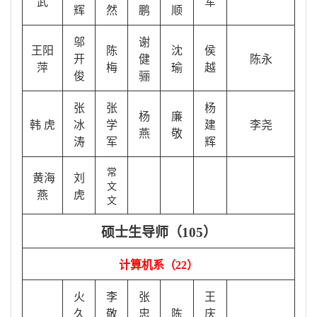
武
军
辉
然
鹏
顺
邬
谢
王阳
陈
沈
侯
开
健
陈永
萍
梅
瑜
越
俊
骊
张
张
杨
杨
廉
韩
虎
冰
学
建
李尧
燕
敬
涛
军
辉
常
黄海
刘
文
燕
虎
文
硕士生导师（
105）
计算机系（
22）
火
李
张
王
久
敬
忠
陈
庆