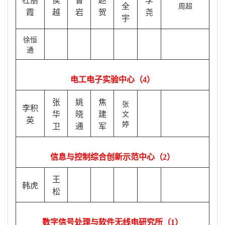
杜丽
侯
曹
赵
李
全
周超
霞
越
岩
贺
尧
宇
徐恒
通
电工电子实验中心（
4）
张
姚
焦
张
李积
华
晓
建
文
英
婷
卫
通
军
信息与控制综合创新示范中心（
2）
王
韩虎
松
数字信号处理与软件无线电研究所（
1）